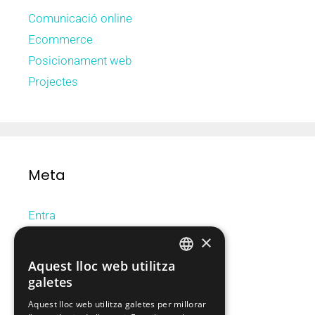
Comunicació online
Ecommerce
Posicionament web
Projectes
Meta
Entra
Canal de les entrades
×
Canal dels comentaris
Aquest lloc web utilitza
CATALAN
WordPress.org (en anglès)
galetes
SPANISH
Aquest lloc web utilitza galetes per millorar