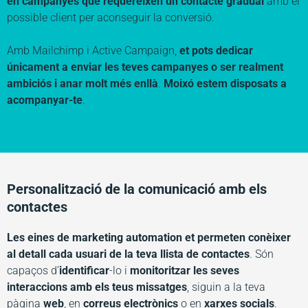
en campanyes que requereixen un contacte gradual
amb el
possible client per aconseguir la conversió.
Amb Mailchimp i Active Campaign,
et pots dedicar
únicament a enviar les teves campanyes o ser realment
ambiciós i anar molt més enllà
.
Moixó estem disposats a
acompanyar-te
.
Personalització de la comunicació amb els
contactes
Les eines de marketing automation et permeten conèixer
al detall cada usuari de la teva llista de contactes
. Són
capaços d’
identificar
-lo i
monitoritzar
les seves
interaccions amb els teus missatges
, siguin a la teva
pàgina
web
, en
correus electrònics
o en
xarxes socials
.