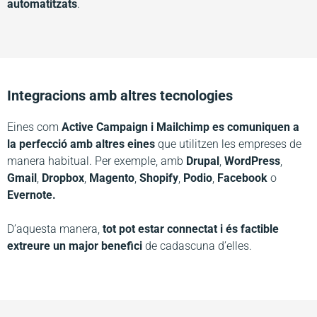
automatitzats
.
Integracions amb altres tecnologies
Eines com
Active Campaign i Mailchimp es comuniquen a
la perfecció amb altres eines
que utilitzen les empreses de
manera habitual. Per exemple, amb
Drupal
,
WordPress
,
Gmail
,
Dropbox
,
Magento
,
Shopify
,
Podio
,
Facebook
o
Evernote.
D’aquesta manera,
tot pot estar connectat i és factible
extreure un major benefici
de cadascuna d’elles.