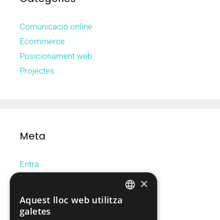
Comunicació online
Ecommerce
Posicionament web
Projectes
Meta
Entra
Canal de les entrades
×
Canal dels comentaris
Aquest lloc web utilitza
CATALAN
WordPress.org (en anglès)
galetes
SPANISH