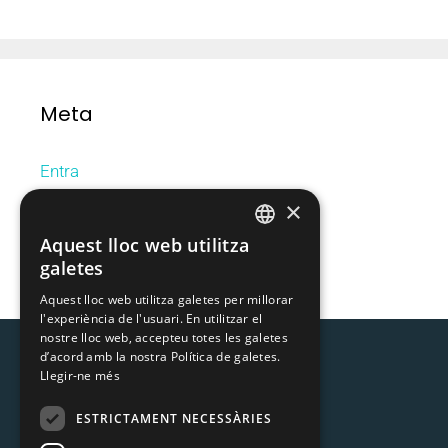
Meta
Entra
Canal de les entrades
×
Canal dels comentaris
Aquest lloc web utilitza
CATALAN
WordPress.org (en anglès)
galetes
SPANISH
Aquest lloc web utilitza galetes per millorar
l'experiència de l'usuari. En utilitzar el
nostre lloc web, accepteu totes les galetes
d’acord amb la nostra Política de galetes.
Llegir-ne més
ESTRICTAMENT NECESSÀRIES