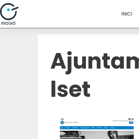
INICI
Ajunta
lset