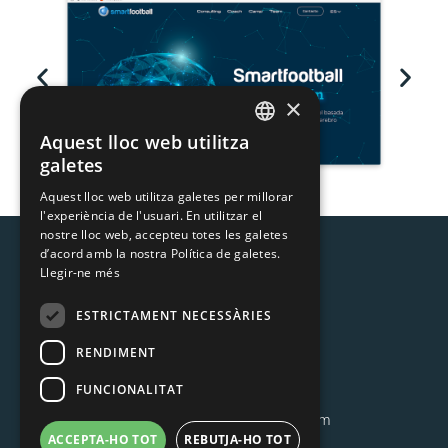
×
Aquest lloc web utilitza
CATALAN
galetes
SPANISH
Aquest lloc web utilitza galetes per millorar
l'experiència de l'usuari. En utilitzar el
nostre lloc web, accepteu totes les galetes
d’acord amb la nostra Política de galetes.
Llegir-ne més
ESTRICTAMENT NECESSÀRIES
RENDIMENT
MOIXÓ S.L.
C/ Còrsega 378, àtic 3ª
FUNCIONALITAT
08037 Barcelona
T. 931 575 731 –
info@moixo.com
ACCEPTA-HO TOT
REBUTJA-HO TOT