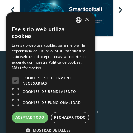
×
Ese sitio web utiliza
CATALAN
cookies
SPANISH
Este sitio web usa cookies para mejorar la
experiencia del usuario. Al utilizar nuestro
sitio web, usted acepta todas las cookies de
acuerdo con nuestra Política de cookies.
Más información
COOKIES ESTRICTAMENTE
NECESARIAS
COOKIES DE RENDIMIENTO
MOIXÓ S.L.
C/ Còrsega 378 ático 3ª
COOKIES DE FUNCIONALIDAD
08037 Barcelona
T. 931 575 731 –
info@moixo.com
ACEPTAR TODO
RECHAZAR TODO
MOSTRAR DETALLES