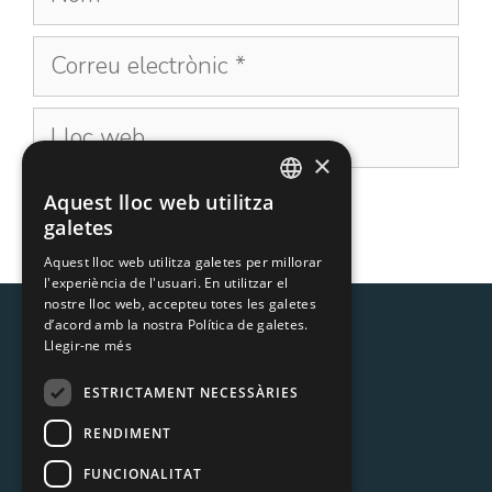
×
Aquest lloc web utilitza
CATALAN
galetes
SPANISH
Aquest lloc web utilitza galetes per millorar
l'experiència de l'usuari. En utilitzar el
nostre lloc web, accepteu totes les galetes
d’acord amb la nostra Política de galetes.
Llegir-ne més
ESTRICTAMENT NECESSÀRIES
RENDIMENT
MOIXÓ S.L.
C/ Còrsega 378, àtic 3ª
FUNCIONALITAT
08037 Barcelona