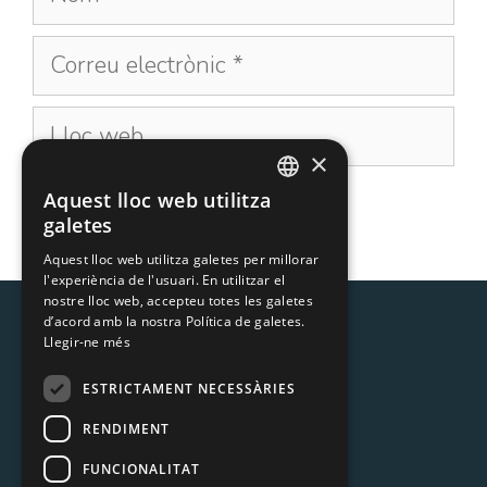
×
Aquest lloc web utilitza
CATALAN
galetes
SPANISH
Aquest lloc web utilitza galetes per millorar
l'experiència de l'usuari. En utilitzar el
nostre lloc web, accepteu totes les galetes
d’acord amb la nostra Política de galetes.
Llegir-ne més
ESTRICTAMENT NECESSÀRIES
RENDIMENT
MOIXÓ S.L.
C/ Còrsega 378, àtic 3ª
FUNCIONALITAT
08037 Barcelona