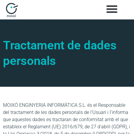
Tractament de dades
personals
MOIXÓ ENGINYERIA INFORMÀTICA S.L. és el Responsable
del tractament de les dades personals de l’Usuari i l’informa
que aquestes dades es tractaran de conformitat amb el que
estableix el Reglament (UE) 2016/679, de 27 d’abril (GDPR), i
la Llei Orgànica 3/2018, de 5 de desembre (LOPDGDD), per la