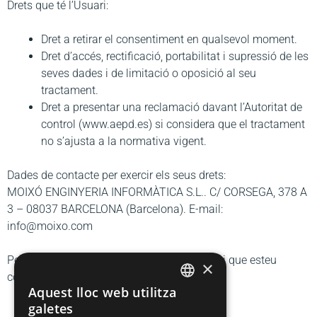
Drets que té l’Usuari:
Dret a retirar el consentiment en qualsevol moment.
Dret d’accés, rectificació, portabilitat i supressió de les
seves dades i de limitació o oposició al seu
tractament.
Dret a presentar una reclamació davant l’Autoritat de
control (www.aepd.es) si considera que el tractament
no s’ajusta a la normativa vigent.
Dades de contacte per exercir els seus drets:
MOIXÓ ENGINYERIA INFORMÀTICA S.L.. C/ CORSEGA, 378 A
3 – 08037 BARCELONA (Barcelona). E-mail:
info@moixo.com
Per continuar, heu d’acceptar que heu llegit i que esteu
×
conforme amb la clàusula anterior.
Aquest lloc web utilitza
CATALAN
galetes