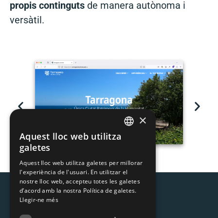
propis continguts
de manera autònoma i
versàtil.
×
Aquest lloc web utilitza
CATALAN
galetes
SPANISH
Aquest lloc web utilitza galetes per millorar
l'experiència de l'usuari. En utilitzar el
nostre lloc web, accepteu totes les galetes
d’acord amb la nostra Política de galetes.
Llegir-ne més