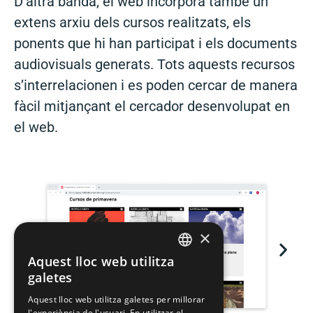
D’altra banda, el web incorpora també un
extens arxiu dels cursos realitzats, els
ponents que hi han participat i els documents
audiovisuals generats. Tots aquests recursos
s’interrelacionen i es poden cercar de manera
fàcil mitjançant el cercador desenvolupat en
el web.
×
Aquest lloc web utilitza
CATALAN
galetes
SPANISH
Aquest lloc web utilitza galetes per millorar
l'experiència de l'usuari. En utilitzar el