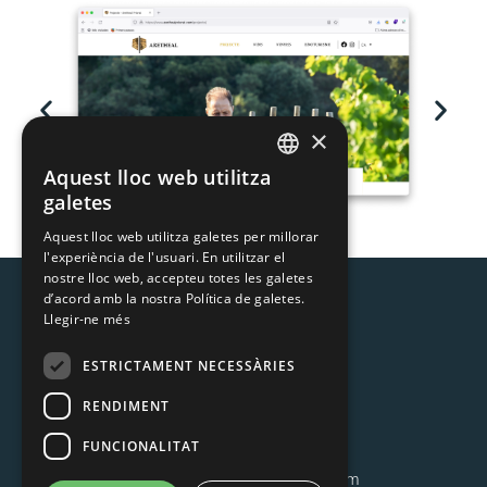
×
Aquest lloc web utilitza
CATALAN
galetes
SPANISH
Aquest lloc web utilitza galetes per millorar
l'experiència de l'usuari. En utilitzar el
nostre lloc web, accepteu totes les galetes
d’acord amb la nostra Política de galetes.
Llegir-ne més
ESTRICTAMENT NECESSÀRIES
RENDIMENT
MOIXÓ S.L.
C/ Còrsega 378, àtic 3ª
FUNCIONALITAT
08037 Barcelona
T. 931 575 731 –
info@moixo.com