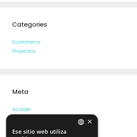
Categories
Ecommerce
Proyectos
Meta
Acceder
Feed de entradas
×
Feed de comentarios
Ese sitio web utiliza
CATALAN
WordPress.org