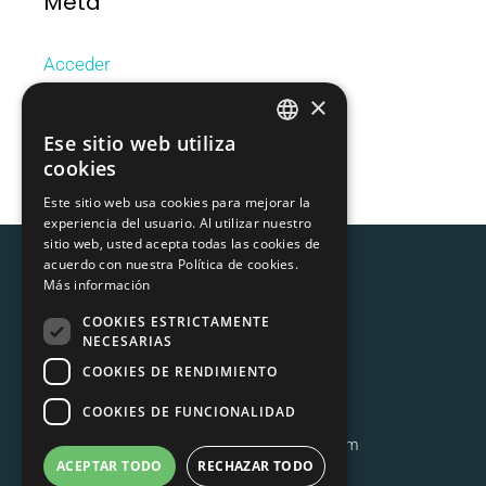
Meta
Acceder
Feed de entradas
×
Feed de comentarios
Ese sitio web utiliza
CATALAN
WordPress.org
cookies
SPANISH
Este sitio web usa cookies para mejorar la
experiencia del usuario. Al utilizar nuestro
sitio web, usted acepta todas las cookies de
acuerdo con nuestra Política de cookies.
Más información
COOKIES ESTRICTAMENTE
NECESARIAS
COOKIES DE RENDIMIENTO
MOIXÓ S.L.
C/ Còrsega 378 ático 3ª
COOKIES DE FUNCIONALIDAD
08037 Barcelona
T. 931 575 731 –
info@moixo.com
ACEPTAR TODO
RECHAZAR TODO